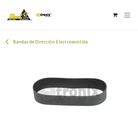
Ir al contenido
Bandas de Dirección Electroasistida