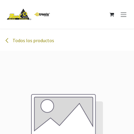
Ir al contenido
Todos los productos