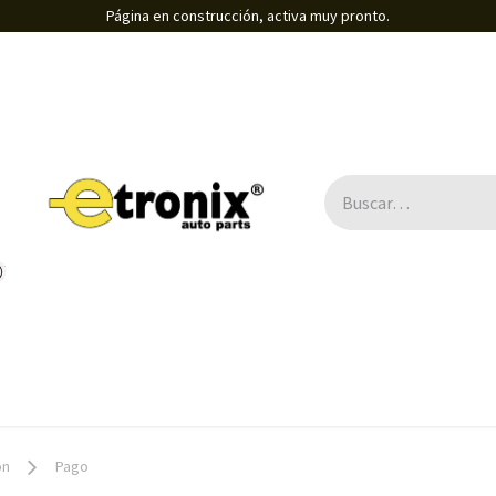
Página en construcción, activa muy pronto.
Direcciones Electro-asistidas / Eléctricas
B2B
ón
Pago