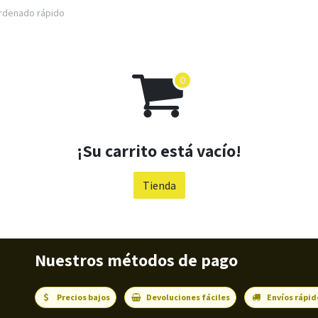
rdenado rápido
¡Su carrito está vacío!
Tienda
Nuestros métodos de pago
Precios bajos
Devoluciones fáciles
Envíos rápid