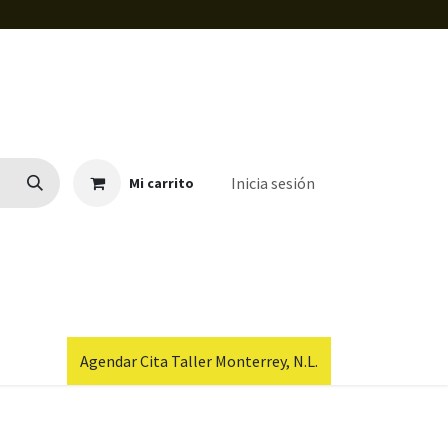
Inicia sesión
Mi carrito
Agendar Cita Taller Monterrey, N.L.