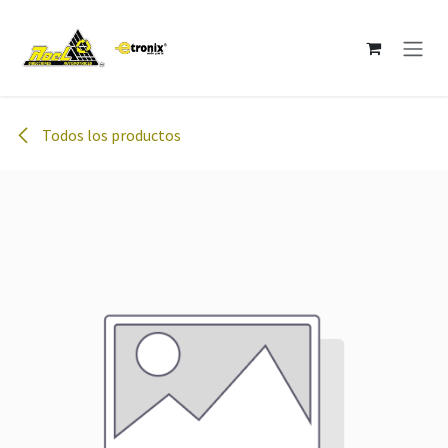
Ir al contenido
Todos los productos