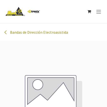
Ir al contenido
Bandas de Dirección Electroasistida