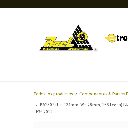
Ir al contenido
Inicio
Tienda
Orientación
Sobre nosotros
Todos los productos
Componentes & Partes 
BA3507 (L = 324mm, W= 28mm, 166 teeth) BM
F36 2012-