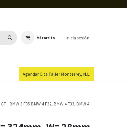
Inicia sesión
Mi carrito
Agendar Cita Taller Monterrey, N.L.
 GT , BMW 3 F35 BMW 4 F32, BMW 4 F33, BMW 4
L = 324mm, W= 28mm,