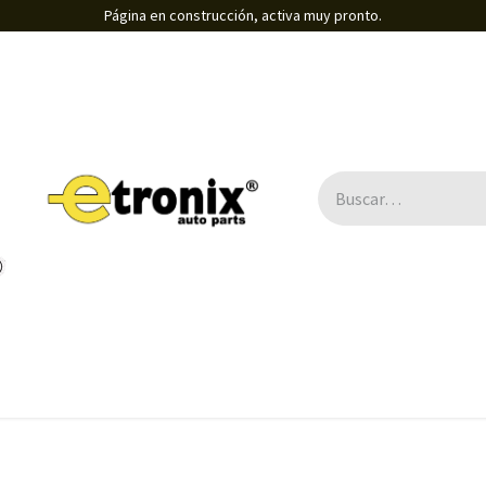
Página en construcción, activa muy pronto.
Direcciones Electro-asistidas / Eléctricas
B2B