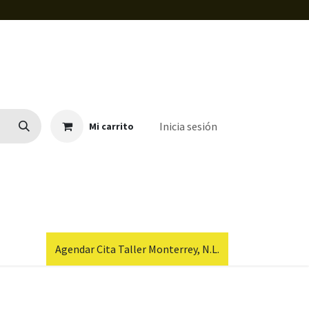
Inicia sesión
Mi carrito
Agendar Cita Taller Monterrey, N.L.