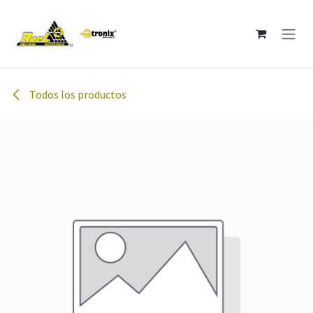
Ir al contenido
Todos los productos