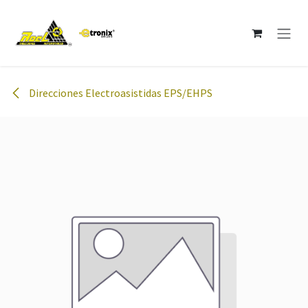
Ir al contenido
Direcciones Electroasistidas EPS/EHPS