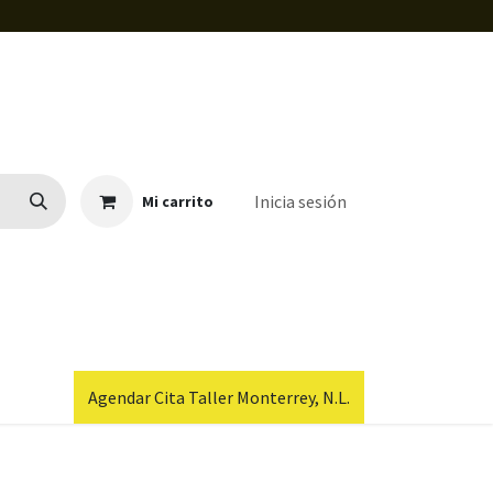
Inicia sesión
Mi carrito
Agendar Cita Taller Monterrey, N.L.