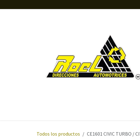
Ir al contenido
Inicio
Tienda
Orientación
Sobre nosotros
Todos los productos
CE1601 CIVIC TURBO / C