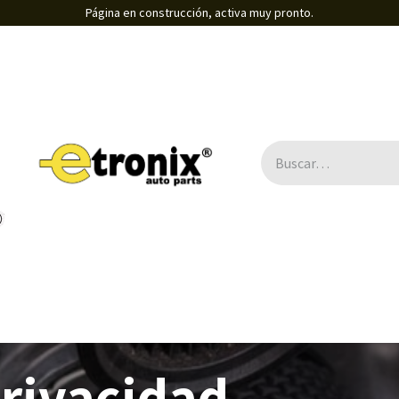
Página en construcción, activa muy pronto.
Direcciones Electro-asistidas / Eléctricas
B2B
privacidad