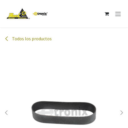
Ir al contenido
Todos los productos