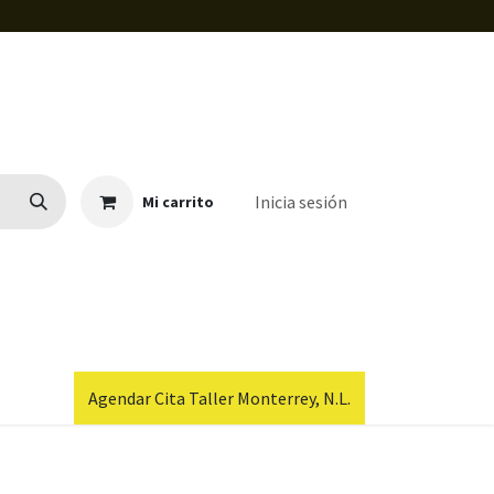
Inicia sesión
Mi carrito
Agendar Cita Taller Monterrey, N.L.