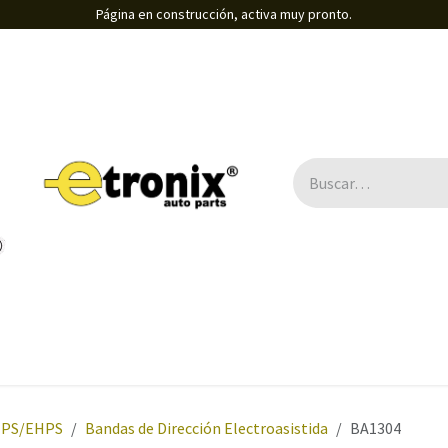
Página en construcción, activa muy pronto.
EPS/EHPS
Bandas de Dirección Electroasistida
BA1304