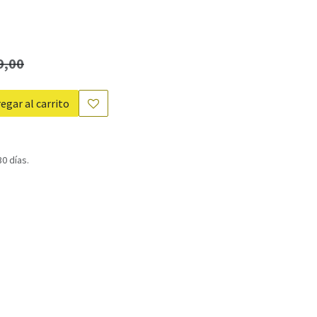
9,00
egar al carrito
0 días.