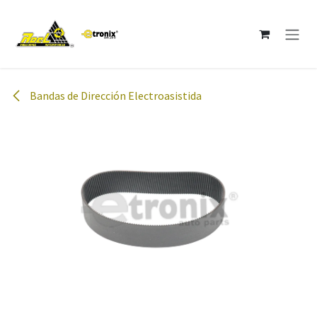
Ir al contenido
Bandas de Dirección Electroasistida