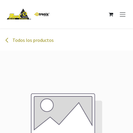
Ir al contenido
Todos los productos