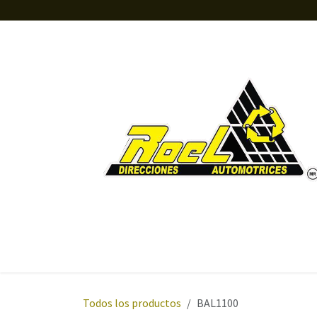
Ir al contenido
Inicio
Tienda
Orientación
Sobre nosotros
Todos los productos
BAL1100