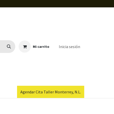
Inicia sesión
Mi carrito
Agendar Cita Taller Monterrey, N.L.