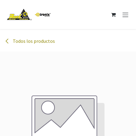
Ir al contenido
Todos los productos