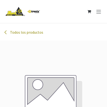
Ir al contenido
Todos los productos