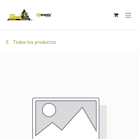
Ir al contenido
Todos los productos