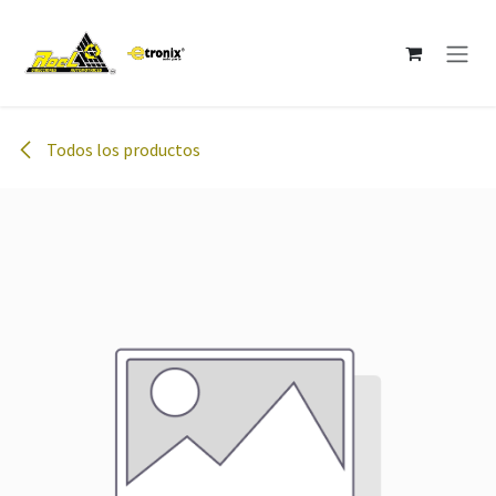
Ir al contenido
Todos los productos