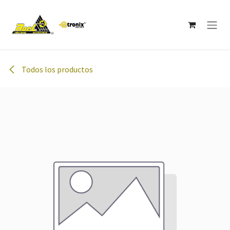
Ir al contenido
Todos los productos