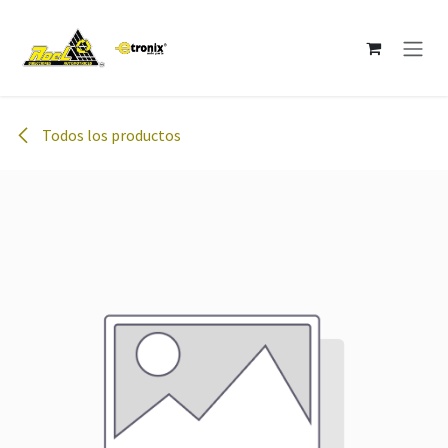
Ir al contenido
Todos los productos