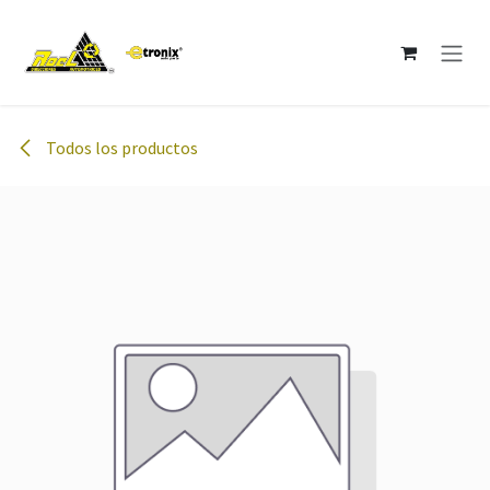
Ir al contenido
Todos los productos