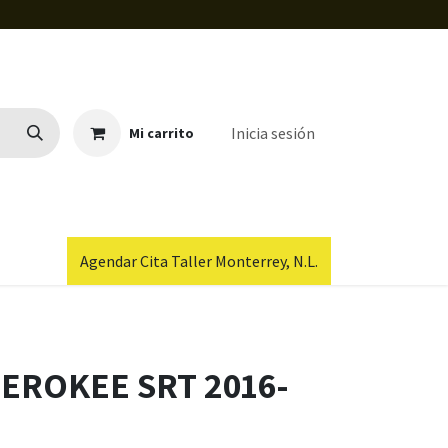
Inicia sesión
Mi carrito
Agendar Cita Taller Monterrey, N.L.
EROKEE SRT 2016-