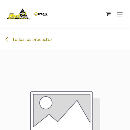
Ir al contenido
Todos los productos