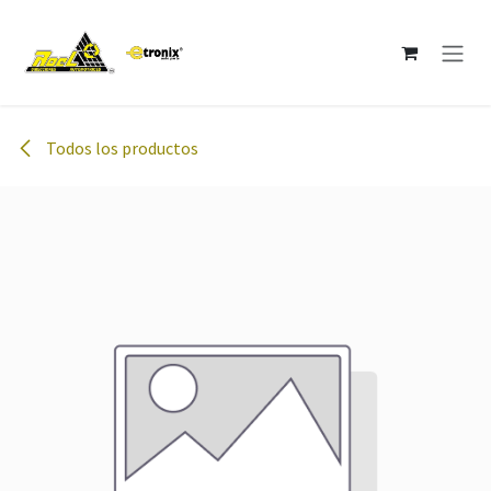
Ir al contenido
Todos los productos