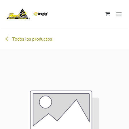
Ir al contenido
Todos los productos