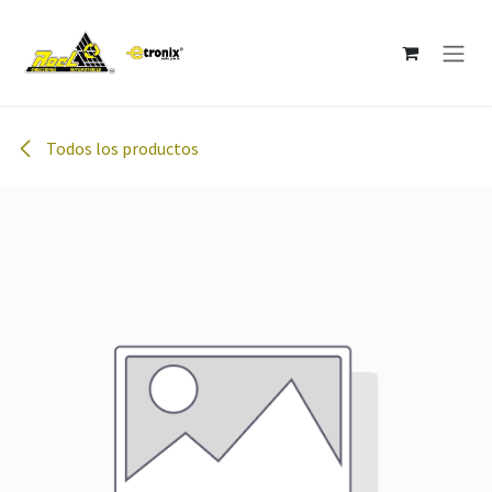
Ir al contenido
Todos los productos