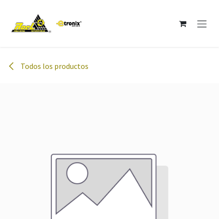
Ir al contenido
Todos los productos