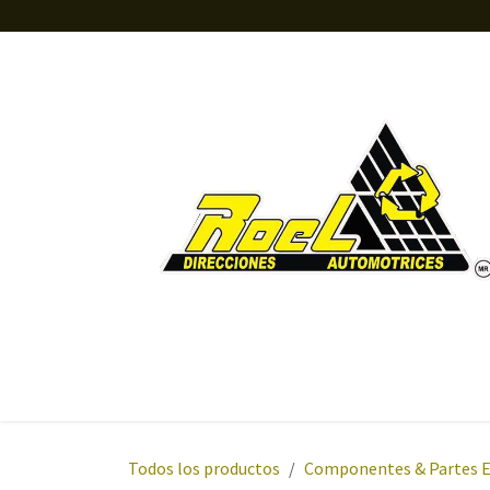
Ir al contenido
Inicio
Tienda
Orientación
Sobre nosotros
Todos los productos
Componentes & Partes 