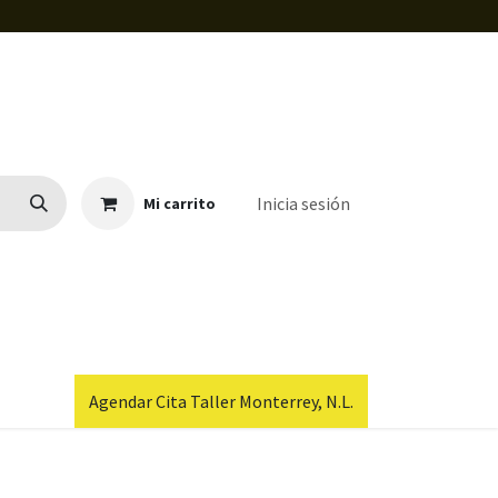
Inicia sesión
Mi carrito
Agendar Cita Taller Monterrey, N.L.