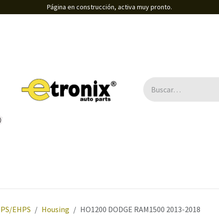
Página en construcción, activa muy pronto.
Direcciones Electro-asistidas / Eléctricas
B2B
EPS/EHPS
Housing
HO1200 DODGE RAM1500 2013-2018