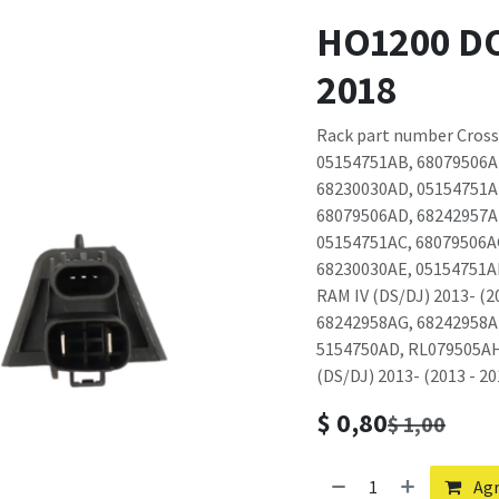
HO1200 D
2018
Rack part number Cros
05154751AB, 68079506A
68230030AD, 05154751A
68079506AD, 68242957A
05154751AC, 68079506A
68230030AE, 05154751A
RAM IV (DS/DJ) 2013- (
68242958AG, 68242958A
5154750AD, RL079505AH
(DS/DJ) 2013- (2013 - 20
$
0,80
$
1,00
Agr