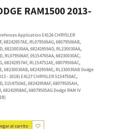
ODGE RAM1500 2013-
srefences Application E4126 CHRYSLER
F, 68242957AE, RL079506AG, 68079506AB,
D, 68230030AA, 68242959AD, RL230030AA,
D, RL079506AF, 05154765AA, 68230030AC,
G, 68242957AF, RL154751AE, 68079506AC,
E, 68230030AB, 68242959AE, RL230030AB Dodge
2013 - 2018) E4127 CHRYSLER 5154750AC,
D, 5154750AE, 68242958AF, 68079505AH,
, 68242958AE, 68079505AG Dodge RAM IV
18)
egar al carrito