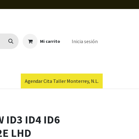
Inicia sesión
Mi carrito
Agendar Cita Taller Monterrey, N.L.
 ID3 ID4 ID6
2E LHD