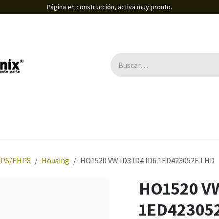
Página en construcción, activa muy pronto.
EPS/EHPS
Housing
HO1520 VW ID3 ID4 ID6 1ED423052E LHD
HO1520 VW
1ED42305