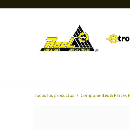
Ir al contenido
Inicio
Tienda
Orientación
Sobre nosotros
Todos los productos
Componentes & Partes 