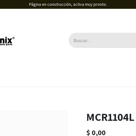
Página en construcción, activa muy pronto.
MCR1104L
$
0,00