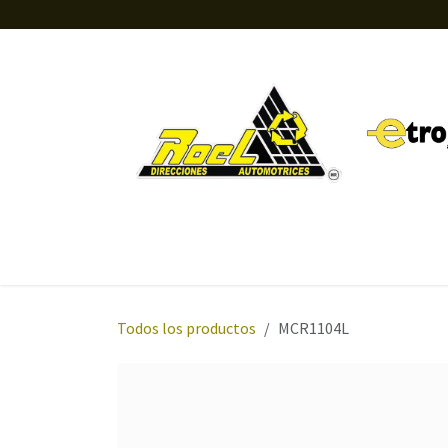
Ir al contenido
Inicio
Tienda
Orientación
Sobre nosotros
Todos los productos
MCR1104L