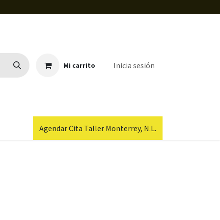
Inicia sesión
Mi carrito
Agendar Cita Taller Monterrey, N.L.