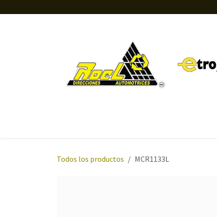
Ir al contenido
Inicio
Tienda
Orientación
Sobre nosotros
Todos los productos
MCR1133L