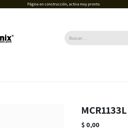
Página en construcción, activa muy pronto.
MCR1133L
$
0,00