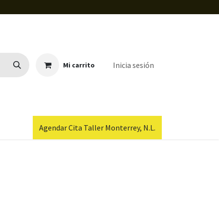
Inicia sesión
Mi carrito
Agendar Cita Taller Monterrey, N.L.