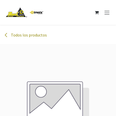
Ir al contenido
Todos los productos