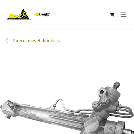
Ir al contenido
Direcciones Hidráulicas