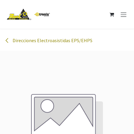
Ir al contenido
Direcciones Electroasistidas EPS/EHPS