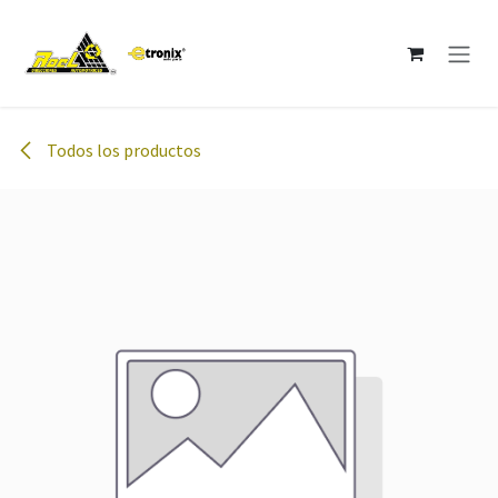
Ir al contenido
Todos los productos